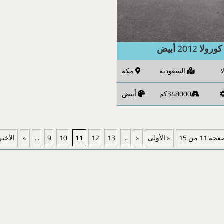
كورولا 2012 أبيض
ا
السعودية
مكة
348000كم
أبيض
ة 11 من 15
« الأولى
«
...
13
12
11
10
9
...
»
الأخير