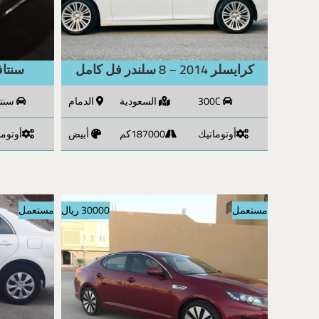
كرايسلر 2014 – 8 سلندر فل كامل
سنتافي م
300C
السعودية
الدمام
سنت
أوتوماتيك
187000كم
أبيض
أوتوما
مستعمل
30000 ريال
مستعمل