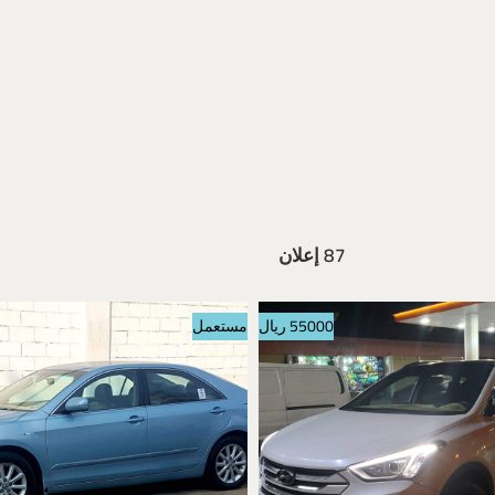
87 إعلان
55000 ريال
مستعمل