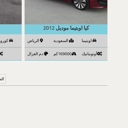
كيا اوبتيما موديل 2012
اوبتيما
السعودية
الرياض
كورول
أوتوماتيك
169000كم
دم الغزال
الصفح