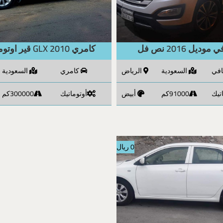
وديل 2016 نص فل
كامري 2010 GLX قير اوتوماتيك
افي
السعودية
الرياض
كامري
السعودية
تيك
91000كم
أبيض
أوتوماتيك
300000كم
0 ريال