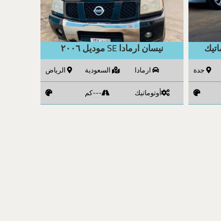
نيسان ارمادا SE موديل ٢٠٠٦
جدة
ارمادا
السعودية
الرياض
أوتوماتيك
---كم