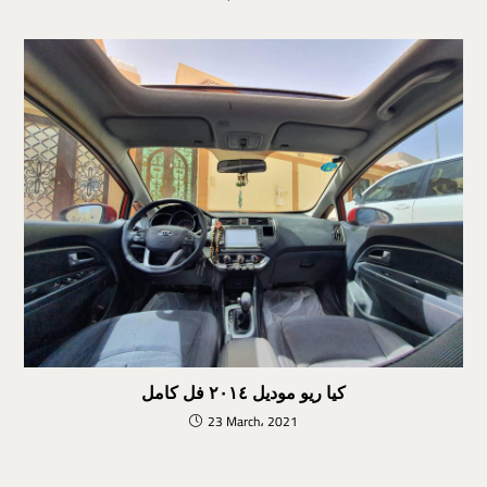
كيا ريو موديل ٢٠١٤ فل كامل
23 March، 2021