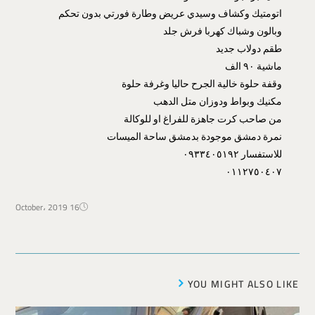
اتومتيك وكشاف وسيدي عريض وطارة فورتي بدون تحكم
وبالون وشباك كهربا فرش جلد
طقم دولاب جديد
ماشية ٩٠ الف
وقفة حلوة خالية الجرح حاليا وغرفة حلوة
مكنيك وبواط ودوزان متل الدهب
من صاحب كرت جاهزة للفراغ او للوكالة
نمرة دمشق موجودة بدمشق ساحة الميسات
للاستفسار ٠٩٣٣٤٠٥١٩٢
٠١١٢٧٥٠٤٠٧
16 October، 2019
YOU MIGHT ALSO LIKE