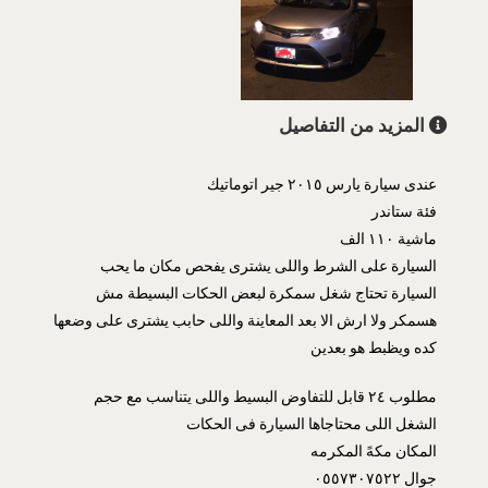
المزيد من التفاصيل
عندى سيارة يارس ٢٠١٥ جير اتوماتيك
فئة ستاندر
ماشية ١١٠ الف
السيارة على الشرط واللى يشترى يفحص مكان ما يحب
السيارة تحتاج شغل سمكرة لبعض الحكات البسيطة مش
هسمكر ولا ارش الا بعد المعاينة واللى حابب يشترى على وضعها
كده ويظبط هو بعدين
مطلوب ٢٤ قابل للتفاوض البسيط واللى يتناسب مع حجم
الشغل اللى محتاجاها السيارة فى الحكات
المكان مكهً المكرمه
جوال ٠٥٥٧٣٠٧٥٢٢