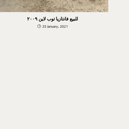
للبيع فانتازيا توب لاين ٢٠٠٩
25 January، 2021